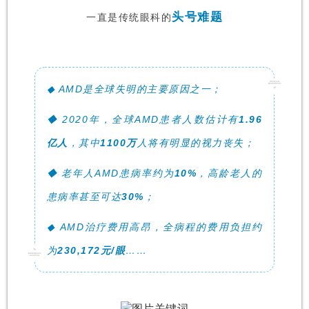
头号
难
题
一直是传统眼科的
◆ AMD是全球失明的主要原因之一；
◆ 2020年，全球AMD患者人数估计有
1.96
亿人
，其中
1100万
人将有明显的视力丧失；
◆ 老年人AMD患病率约为
10%
，高龄老人的
患病率甚至可达
30%
；
◆ AMD治疗费用高昂，全病程的费用负担约
为
230,172元/眼
……