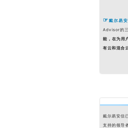
☞
戴尔易
Advisor
能，在为用
有云和混合
戴尔易安信
支持的领导