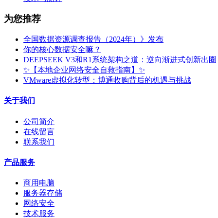
为您推荐
全国数据资源调查报告（2024年）》发布
你的核心数据安全嘛？
DEEPSEEK V3和R1系统架构之道：逆向渐进式创新出圈
✨【本地企业网络安全自救指南】✨
VMware虚拟化转型：博通收购背后的机遇与挑战
关于我们
公司简介
在线留言
联系我们
产品服务
商用电脑
服务器存储
网络安全
技术服务