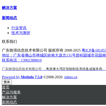
解决方案
新闻动态
行业资讯
技术与测评
联系我们
广东致强信息技术有限公司 版权所有 2008-2025
粤ICP备18145
地址：广东省佛山市禅城区岭南大道北131号碧桂园城市花园南区
联系电话：13902388810
广东致强信息技术有限公司 ，
粤港澳大湾区智能制造系统集成服务商
。
Powered by
MetInfo 7.5.0
©2008-2026
mituo.cn
繁体
首页
产品与服务
解决方案
新闻动态