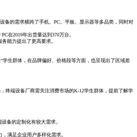
设备的需求横跨了手机、PC、平板、显示器等多品类，同时对
 PC在2019年出货量达到370万台。
化服务能力提出了更高要求。
”后浪“学生群体，在品牌偏好、价格段等方面，也呈现出了区域差
C认为，终端设备厂商需关注消费市场的K-12学生群体，提前了解学
端设备的定制化有较大需求。
力，满足企业用户多样化需求。