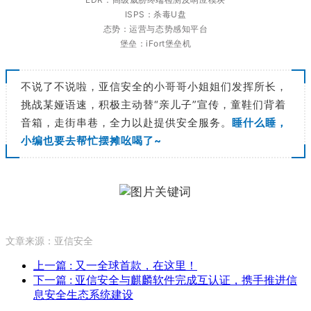
ISPS：杀毒U盘
态势：运营与态势感知平台
堡垒：iFort堡垒机
不说了不说啦，亚信安全的小哥哥小姐姐们发挥所长，
挑战某娅语速，积极主动替“亲儿子”宣传，童鞋们背着
音箱，走街串巷，全力以赴提供安全服务。
睡什么睡，
小编也要去帮忙摆摊吆喝了~
文章来源：亚信安全
上一篇
: 又一全球首款，在这里！
下一篇
: 亚信安全与麒麟软件完成互认证，携手推进信
息安全生态系统建设