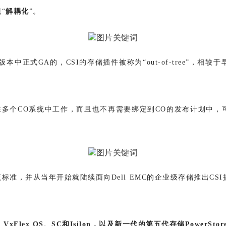
“
解耦化
”。
3版本中正式GA的，CSI的存储插件被称为“out-of-tree”，相较于
在多个CO系统中工作，而且也不再需要绑定到CO的发布计划中，
度重视该标准，并从当年开始就陆续面向Dell EMC的企业级存储推出C
、VxFlex OS、SC和Isilon，以及新一代的第五代存储PowerSto