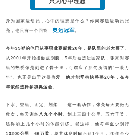
只为心中理想
身为国家运动员，心中的理想是什么？你问赛艇运动员张
奥运冠军
亮，他只有一个回答：
。
今年35岁的他已从事职业赛艇近20年，是队里的老大哥了
。
从2001年开始接触皮划艇，5年后被选进国家队，张亮对赛
艇的热爱像是刻进了骨子里，可谓应了那句所谓的“一眼万
年”。也正是出于这份热爱，
他才能坚持快整整20年，在今
年依然选择参加奥运会
。
下水、登艇、固定、划桨……这一套动作，张亮每天要做无
数次，每天训练
八九个小时
、划上三四十公里、五六千桨，
还得加上几个小时的体能训练。就这样，他每年至少划行
13200公里
、
66万桨
，总共休息时间不到1个月，20年至少