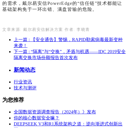
的需求，戴尔易安信PowerEdge的“信任链”技术都能让
基础架构免于一环出错、满盘皆输的危险。
文章来源:
戴尔易安信解决方案 
作者: 李晓青
上一篇
: 【安全通告】警惕，RAPID勒索病毒最新变种
来袭！
下一篇
: “隔离”与“交换”，矛盾与机遇——IDC 2019安全
隔离交换市场份额报告首次发布
新闻动态
行业资讯
技术与测评
为您推荐
全国数据资源调查报告（2024年）》发布
你的核心数据安全嘛？
DEEPSEEK V3和R1系统架构之道：逆向渐进式创新出