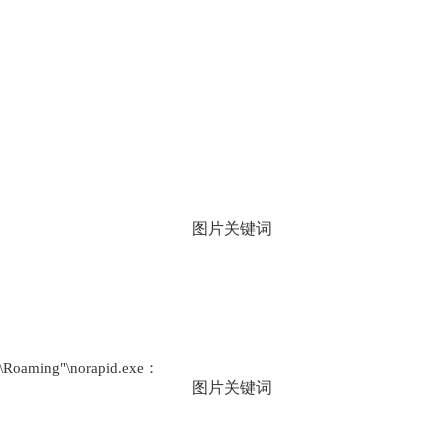
ming"\norapid.exe：