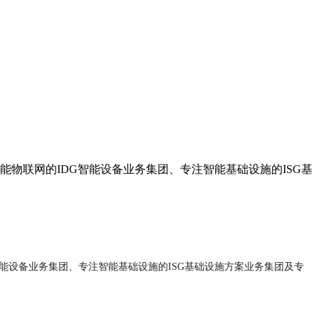
物联网的IDG智能设备业务集团、专注智能基础设施的ISG基
能设备业务集团、专注智能基础设施的ISG基础设施方案业务集团及专