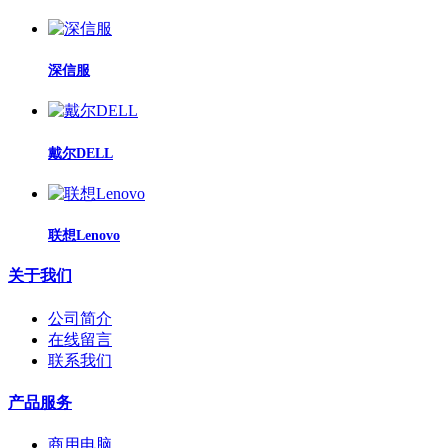
深信服
戴尔DELL
联想Lenovo
关于我们
公司简介
在线留言
联系我们
产品服务
商用电脑