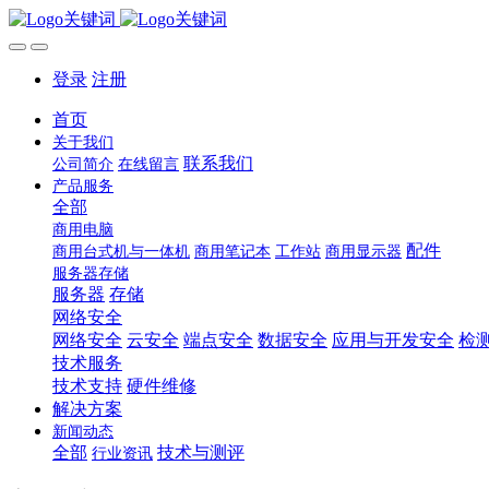
登录
注册
首页
关于我们
联系我们
公司简介
在线留言
产品服务
全部
商用电脑
配件
商用台式机与一体机
商用笔记本
工作站
商用显示器
服务器存储
服务器
存储
网络安全
网络安全
云安全
端点安全
数据安全
应用与开发安全
检
技术服务
技术支持
硬件维修
解决方案
新闻动态
全部
技术与测评
行业资讯