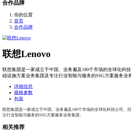
合作品牌
你的位置
首页
合作品牌
联想Lenovo
联想集团是一家成立于中国、业务遍及180个市场的全球化科
础设施方案业务集团及专注行业智能与服务的SSG方案服务业
详细信息
规格参数
包装
联想集团是一家成立于中国、业务遍及180个市场的全球化科技公司。
注行业智能与服务的SSG方案服务业务集团。
相关推荐